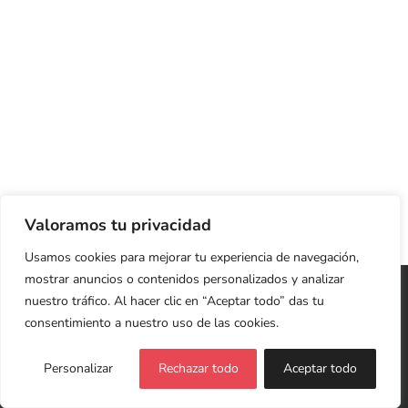
Valoramos tu privacidad
Usamos cookies para mejorar tu experiencia de navegación,
mostrar anuncios o contenidos personalizados y analizar
Copyright 2026 Cristina Jardón | Web Diseñada y
nuestro tráfico. Al hacer clic en “Aceptar todo” das tu
Desarrollada con ♥
LIVING ROOM
consentimiento a nuestro uso de las cookies.
Política de Privacidad y Cookies
Personalizar
Rechazar todo
Aceptar todo
Facebook
X
LinkedIn
Instagram
YouTube