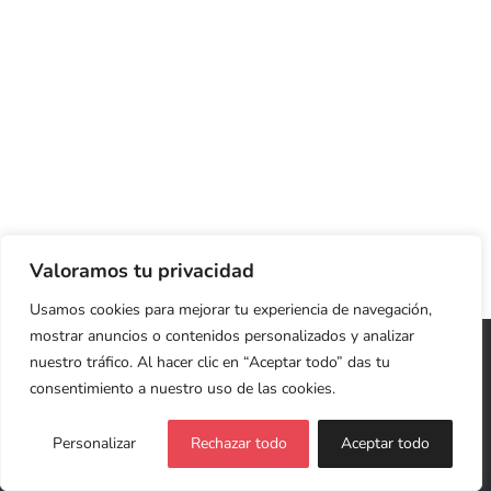
Valoramos tu privacidad
Usamos cookies para mejorar tu experiencia de navegación,
mostrar anuncios o contenidos personalizados y analizar
Copyright 2026 Cristina Jardón | Web Diseñada y
nuestro tráfico. Al hacer clic en “Aceptar todo” das tu
Desarrollada con ♥
LIVING ROOM
consentimiento a nuestro uso de las cookies.
Política de Privacidad y Cookies
Personalizar
Rechazar todo
Aceptar todo
Facebook
X
LinkedIn
Instagram
YouTube