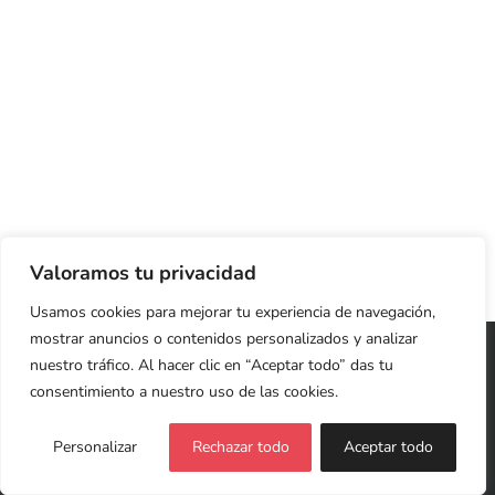
Valoramos tu privacidad
Usamos cookies para mejorar tu experiencia de navegación,
mostrar anuncios o contenidos personalizados y analizar
Copyright 2026 Cristina Jardón | Web Diseñada y
nuestro tráfico. Al hacer clic en “Aceptar todo” das tu
Desarrollada con ♥
LIVING ROOM
consentimiento a nuestro uso de las cookies.
Política de Privacidad y Cookies
Personalizar
Rechazar todo
Aceptar todo
Facebook
X
LinkedIn
Instagram
YouTube