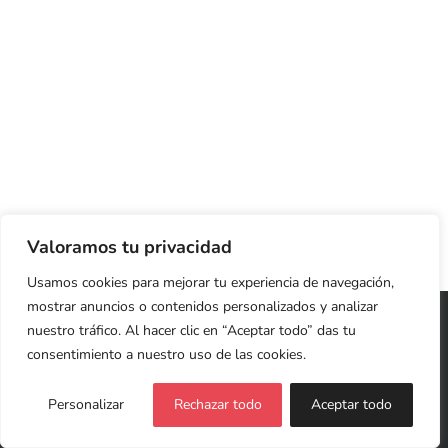
Valoramos tu privacidad
Usamos cookies para mejorar tu experiencia de navegación,
mostrar anuncios o contenidos personalizados y analizar
Copyright 2026 Cristina Jardón | Web Diseñada y
nuestro tráfico. Al hacer clic en “Aceptar todo” das tu
Desarrollada con ♥
LIVING ROOM
consentimiento a nuestro uso de las cookies.
Política de Privacidad y Cookies
Personalizar
Rechazar todo
Aceptar todo
Facebook
X
LinkedIn
Instagram
YouTube