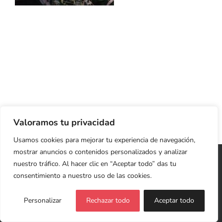
Valoramos tu privacidad
Usamos cookies para mejorar tu experiencia de navegación,
mostrar anuncios o contenidos personalizados y analizar
Copyright 2026 Cristina Jardón | Web Diseñada y
nuestro tráfico. Al hacer clic en “Aceptar todo” das tu
Desarrollada con ♥
LIVING ROOM
consentimiento a nuestro uso de las cookies.
Política de Privacidad y Cookies
Personalizar
Rechazar todo
Aceptar todo
Facebook
X
LinkedIn
Instagram
YouTube