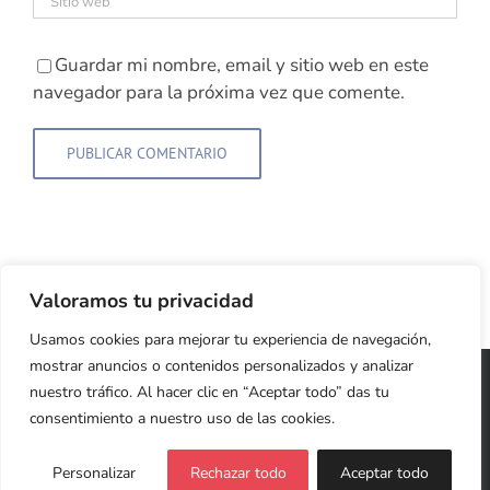
Guardar mi nombre, email y sitio web en este
navegador para la próxima vez que comente.
Valoramos tu privacidad
Usamos cookies para mejorar tu experiencia de navegación,
mostrar anuncios o contenidos personalizados y analizar
Copyright 2026 Cristina Jardón | Web Diseñada y
nuestro tráfico. Al hacer clic en “Aceptar todo” das tu
Desarrollada con ♥
LIVING ROOM
consentimiento a nuestro uso de las cookies.
Política de Privacidad y Cookies
Personalizar
Rechazar todo
Aceptar todo
Facebook
X
LinkedIn
Instagram
YouTube