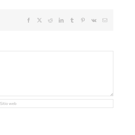
Facebook
X
Reddit
LinkedIn
Tumblr
Pinterest
Vk
Correo
electrónico